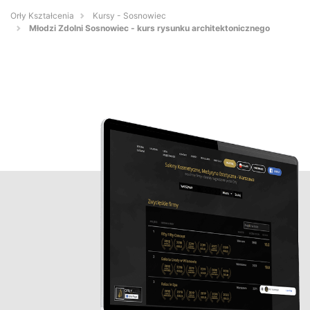
Orły Kształcenia
Kursy - Sosnowiec
Młodzi Zdolni Sosnowiec - kurs rysunku architektonicznego