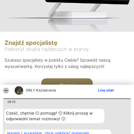
Znajdź specjalistę
Plebiscyt skupia najlepszych w branży
Szukasz specjalisty w pobliżu Ciebie? Sprawdź naszą
wyszukiwarkę. Korzystaj tylko z usług najlepszych!
Szukaj
ORŁY Kształcenia
Live chat
08:25
Cześć, chętnie Ci pomogę! 🙂 Kliknij proszę w
odpowiedni temat rozmowy! 🙂
Organizator plebiscytu
Plebiscyt
Kontakt
Jestem Laureatem, chcę odebrać materiały
Bright Side Solutions sp. z o.
Laureaci
Kontakt