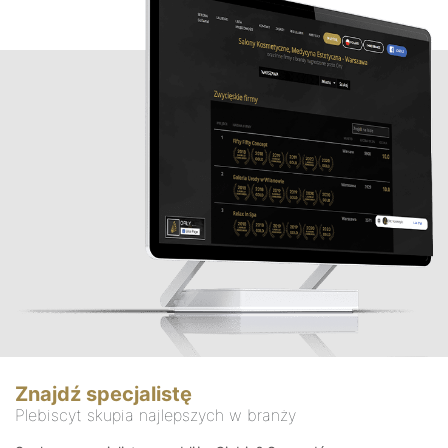
Znajdź specjalistę
Plebiscyt skupia najlepszych w branży