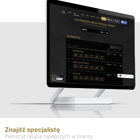
Znajdź specjalistę
Plebiscyt skupia najlepszych w branży