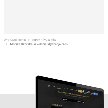
Orły Kształcenia
Kursy - Pruszków
Monika Skórska szkolenia stylizacja rzes