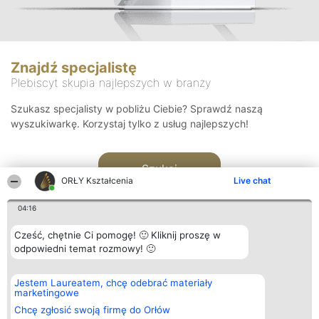
Znajdź specjalistę
Plebiscyt skupia najlepszych w branży
Szukasz specjalisty w pobliżu Ciebie? Sprawdź naszą
wyszukiwarkę. Korzystaj tylko z usług najlepszych!
Szukaj
ORŁY Kształcenia
Live chat
04:16
Cześć, chętnie Ci pomogę! 🙂 Kliknij proszę w
odpowiedni temat rozmowy! 🙂
Organizator plebiscytu
Plebiscyt
Kontakt
Jestem Laureatem, chcę odebrać materiały
Bright Side Solutions sp. z o.
Laureaci
Kontakt
marketingowe
o. sp. k.
Lista
ul. Ruska 22
wszystkich
Chcę zgłosić swoją firmę do Orłów
Wrocław 50-079
Laureatów