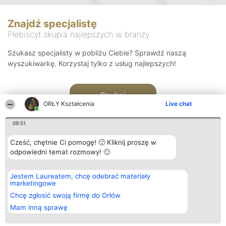
Znajdź specjalistę
Plebiscyt skupia najlepszych w branży
Szukasz specjalisty w pobliżu Ciebie? Sprawdź naszą
wyszukiwarkę. Korzystaj tylko z usług najlepszych!
Szukaj
ORŁY Kształcenia
Live chat
09:51
Cześć, chętnie Ci pomogę! 🙂 Kliknij proszę w
odpowiedni temat rozmowy! 🙂
Organizator plebiscytu
Plebiscyt
Kontakt
Jestem Laureatem, chcę odebrać materiały
Bright Side Solutions sp. z o.
Laureaci
Kontakt
marketingowe
o. sp. k.
Lista
ul. Ruska 22
wszystkich
Chcę zgłosić swoją firmę do Orłów
Wrocław 50-079
Laureatów
Mam inną sprawę
KRS 0000749100 | Regon
Zasady
381313360 | NIP 8943132676
Regulamin
+48 508 492 400
Polityka