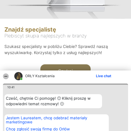
Znajdź specjalistę
Plebiscyt skupia najlepszych w branży
Szukasz specjalisty w pobliżu Ciebie? Sprawdź naszą
wyszukiwarkę. Korzystaj tylko z usług najlepszych!
Szukaj
ORŁY Kształcenia
Live chat
10:41
Cześć, chętnie Ci pomogę! 🙂 Kliknij proszę w
odpowiedni temat rozmowy! 🙂
Organizator plebiscytu
Plebiscyt
Kontakt
Jestem Laureatem, chcę odebrać materiały
Bright Side Solutions sp. z o.
Laureaci
Kontakt
marketingowe
o. sp. k.
Lista
ul. Ruska 22
wszystkich
Chcę zgłosić swoją firmę do Orłów