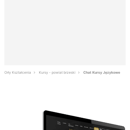
Orły Kształcenia
Kursy - powiat brzeski
Chat Kursy Językowe