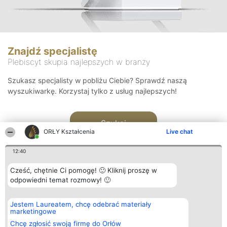
Znajdź specjalistę
Plebiscyt skupia najlepszych w branży
Szukasz specjalisty w pobliżu Ciebie? Sprawdź naszą
wyszukiwarkę. Korzystaj tylko z usług najlepszych!
Szukaj
ORŁY Kształcenia
Live chat
12:40
Cześć, chętnie Ci pomogę! 🙂 Kliknij proszę w
odpowiedni temat rozmowy! 🙂
Organizator plebiscytu
Plebiscyt
Kontakt
Jestem Laureatem, chcę odebrać materiały
Bright Side Solutions sp. z o.
Laureaci
Kontakt
marketingowe
o. sp. k.
Lista
ul. Ruska 22
wszystkich
Chcę zgłosić swoją firmę do Orłów