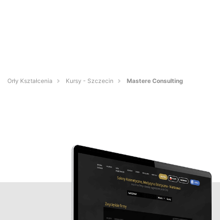
Orły Kształcenia
Kursy - Szczecin
Mastere Consulting