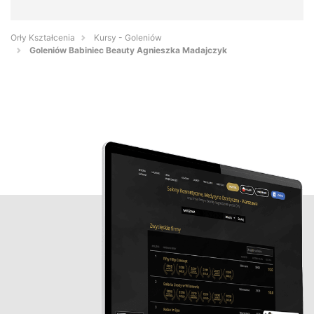
Orły Kształcenia
Kursy - Goleniów
Goleniów Babiniec Beauty Agnieszka Madajczyk