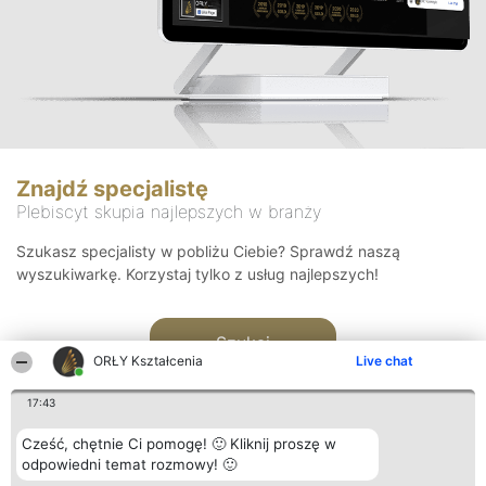
Znajdź specjalistę
Plebiscyt skupia najlepszych w branży
Szukasz specjalisty w pobliżu Ciebie? Sprawdź naszą
wyszukiwarkę. Korzystaj tylko z usług najlepszych!
Szukaj
ORŁY Kształcenia
Live chat
17:43
Cześć, chętnie Ci pomogę! 🙂 Kliknij proszę w
odpowiedni temat rozmowy! 🙂