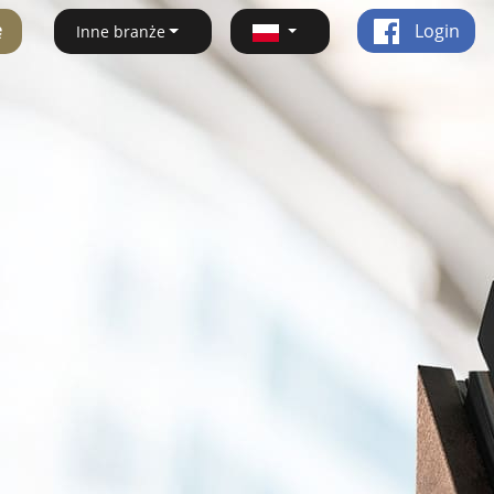
ę
Login
Inne branże