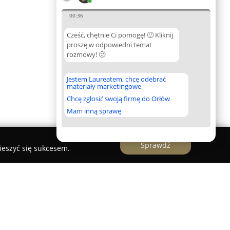
00:36
Cześć, chętnie Ci pomogę! 🙂 Kliknij
proszę w odpowiedni temat
rozmowy! 🙂
Jestem Laureatem, chcę odebrać
materiały marketingowe
Chcę zgłosić swoją firmę do Orłów
Mam inną sprawę
Sprawdź
ieszyć się sukcesem.