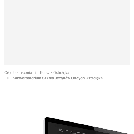
Orły Kształcenia
Kursy - Ostrołęka
Konwersatorium Szkoła Języków Obcych Ostrołęka