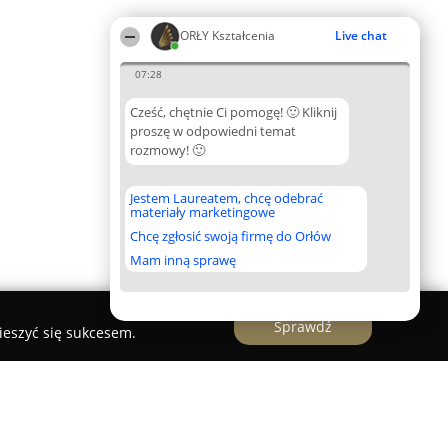
ORŁY Kształcenia
Live chat
07:28
Cześć, chętnie Ci pomogę! 🙂 Kliknij
proszę w odpowiedni temat
rozmowy! 🙂
Jestem Laureatem, chcę odebrać
materiały marketingowe
Chcę zgłosić swoją firmę do Orłów
Mam inną sprawę
Sprawdź
ieszyć się sukcesem.