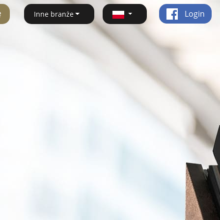
ę
Login
Inne branże