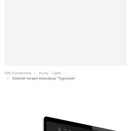
Orły Kształcenia
Kursy - Ząbki
Gabinet terapii dziecięcej "Tygrysek"