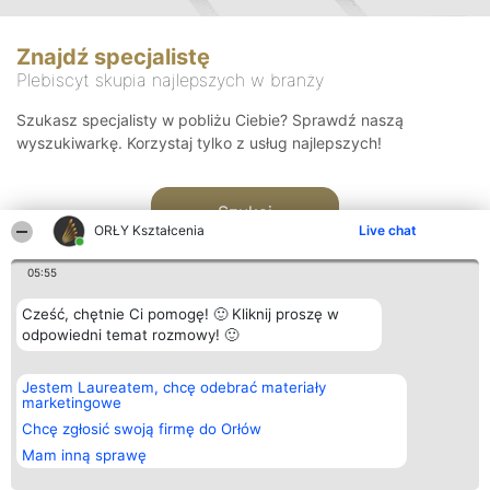
Znajdź specjalistę
Plebiscyt skupia najlepszych w branży
Szukasz specjalisty w pobliżu Ciebie? Sprawdź naszą
wyszukiwarkę. Korzystaj tylko z usług najlepszych!
Szukaj
ORŁY Kształcenia
Live chat
05:55
Cześć, chętnie Ci pomogę! 🙂 Kliknij proszę w
odpowiedni temat rozmowy! 🙂
Organizator plebiscytu
Plebiscyt
Kontakt
Jestem Laureatem, chcę odebrać materiały
Bright Side Solutions sp. z o.
Laureaci
Kontakt
marketingowe
o. sp. k.
Lista
ul. Ruska 22
wszystkich
Chcę zgłosić swoją firmę do Orłów
Wrocław 50-079
Laureatów
Mam inną sprawę
KRS 0000749100 | Regon
Zasady
381313360 | NIP 8943132676
Regulamin
+48 508 492 400
Polityka