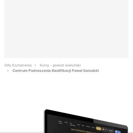
Orły Kształcenia
Kursy - powiat wieluński
Centrum Podnoszenia Kwalifikacji Paweł Samulski