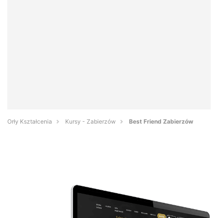
Orły Kształcenia
Kursy - Zabierzów
Best Friend Zabierzów