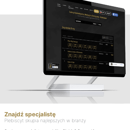
Znajdź specjalistę
Plebiscyt skupia najlepszych w branży