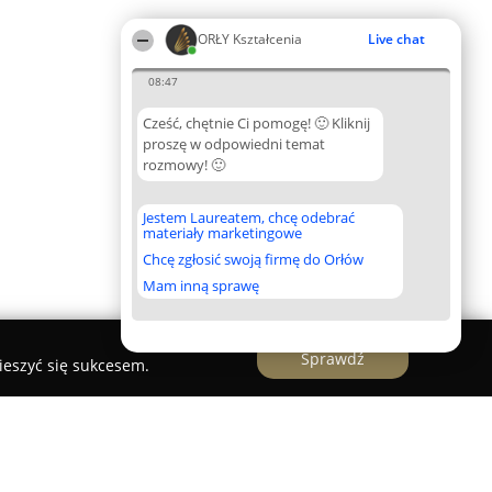
ORŁY Kształcenia
Live chat
08:47
Cześć, chętnie Ci pomogę! 🙂 Kliknij
proszę w odpowiedni temat
rozmowy! 🙂
Jestem Laureatem, chcę odebrać
materiały marketingowe
Chcę zgłosić swoją firmę do Orłów
Mam inną sprawę
Sprawdź
ieszyć się sukcesem.