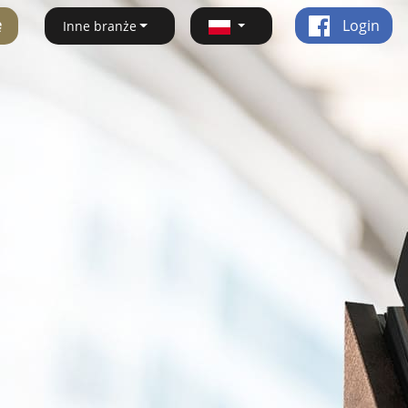
ę
Login
Inne branże