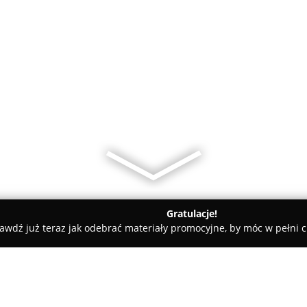
Gratulacje!
awdź już teraz jak odebrać materiały promocyjne, by móc w pełni c
bela J. Kulesza "Wdzięczni za obfitość"