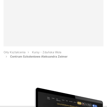
Orły Kształcenia
Kursy - Zduńska Wola
Centrum Szkoleniowe Aleksandra Zeimer