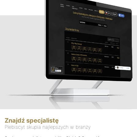
Znajdź specjalistę
Plebiscyt skupia najlepszych w branży