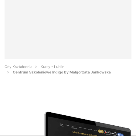
Orły Kształcenia
Kursy - Lublin
Centrum Szkoleniowe Indigo by Małgorzata Jankowska