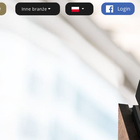
ę
Login
Inne branże