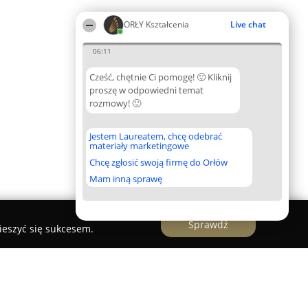
ORŁY Kształcenia
Live chat
06:11
Cześć, chętnie Ci pomogę! 🙂 Kliknij
proszę w odpowiedni temat
rozmowy! 🙂
Jestem Laureatem, chcę odebrać
materiały marketingowe
Chcę zgłosić swoją firmę do Orłów
Mam inną sprawę
Sprawdź
ieszyć się sukcesem.