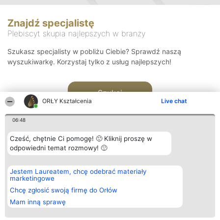
Znajdź specjalistę
Plebiscyt skupia najlepszych w branży
Szukasz specjalisty w pobliżu Ciebie? Sprawdź naszą
wyszukiwarkę. Korzystaj tylko z usług najlepszych!
Szukaj
ORŁY Kształcenia
Live chat
06:48
Cześć, chętnie Ci pomogę! 🙂 Kliknij proszę w
odpowiedni temat rozmowy! 🙂
Organizator plebiscytu
Plebiscyt
Kontakt
Jestem Laureatem, chcę odebrać materiały
Bright Side Solutions sp. z o.
Laureaci
Kontakt
marketingowe
o. sp. k.
Lista
ul. Ruska 22
wszystkich
Chcę zgłosić swoją firmę do Orłów
Wrocław 50-079
Laureatów
Mam inną sprawę
KRS 0000749100 | Regon
Zasady
381313360 | NIP 8943132676
Regulamin
+48 508 492 400
Polityka