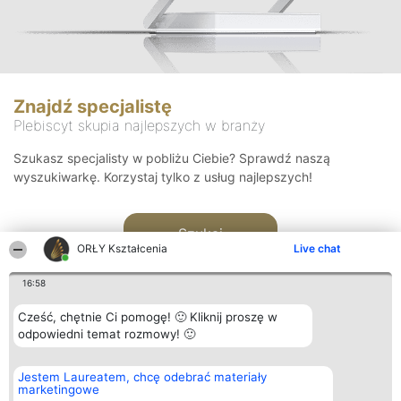
Znajdź specjalistę
Plebiscyt skupia najlepszych w branży
Szukasz specjalisty w pobliżu Ciebie? Sprawdź naszą
wyszukiwarkę. Korzystaj tylko z usług najlepszych!
Szukaj
ORŁY Kształcenia
Live chat
16:58
Cześć, chętnie Ci pomogę! 🙂 Kliknij proszę w
odpowiedni temat rozmowy! 🙂
Organizator plebiscytu
Plebiscyt
Kontakt
Jestem Laureatem, chcę odebrać materiały
Bright Side Solutions sp. z o.
Laureaci
Kontakt
marketingowe
o. sp. k.
Lista