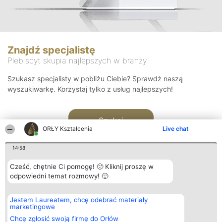
Znajdź specjalistę
Plebiscyt skupia najlepszych w branży
Szukasz specjalisty w pobliżu Ciebie? Sprawdź naszą
wyszukiwarkę. Korzystaj tylko z usług najlepszych!
Szukaj
ORŁY Kształcenia
Live chat
14:58
Cześć, chętnie Ci pomogę! 🙂 Kliknij proszę w
odpowiedni temat rozmowy! 🙂
Organizator plebiscytu
Plebiscyt
Kontakt
Jestem Laureatem, chcę odebrać materiały
Bright Side Solutions sp. z o.
Laureaci
Kontakt
marketingowe
o. sp. k.
Lista
ul. Ruska 22
wszystkich
Chcę zgłosić swoją firmę do Orłów