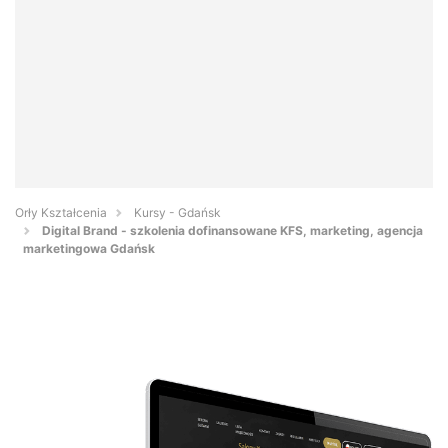
Orły Kształcenia
Kursy - Gdańsk
Digital Brand - szkolenia dofinansowane KFS, marketing, agencja
marketingowa Gdańsk