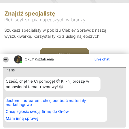
Znajdź specjalistę
Plebiscyt skupia najlepszych w branży
Szukasz specjalisty w pobliżu Ciebie? Sprawdź naszą
wyszukiwarkę. Korzystaj tylko z usług najlepszych!
Szukaj
ORŁY Kształcenia
Live chat
19:55
Cześć, chętnie Ci pomogę! 🙂 Kliknij proszę w
odpowiedni temat rozmowy! 🙂
Organizator plebiscytu
Plebiscyt
Kontakt
Jestem Laureatem, chcę odebrać materiały
Bright Side Solutions sp. z o.
Laureaci
Kontakt
marketingowe
o. sp. k.
Lista
ul. Ruska 22
wszystkich
Chcę zgłosić swoją firmę do Orłów
Wrocław 50-079
Laureatów
Mam inną sprawę
KRS 0000749100 | Regon
Zasady
381313360 | NIP 8943132676
Regulamin
+48 508 492 400
Polityka