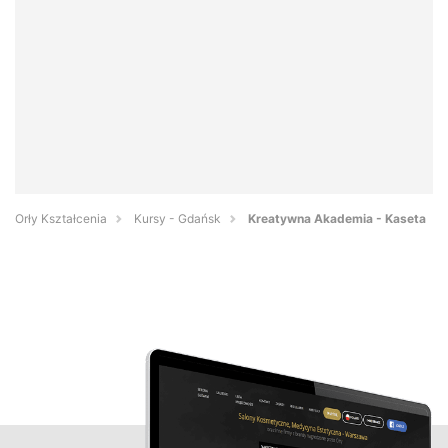
Orły Kształcenia
Kursy - Gdańsk
Kreatywna Akademia - Kaseta