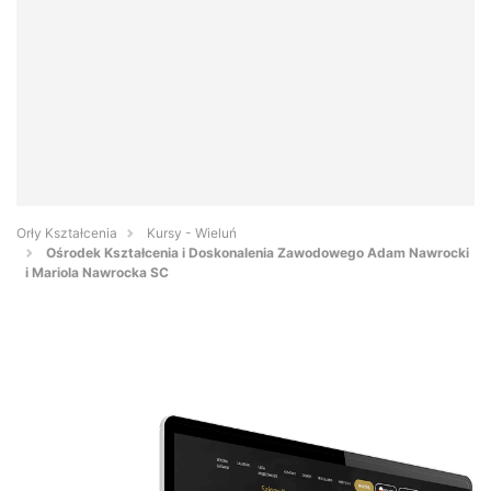
Orły Kształcenia
Kursy - Wieluń
Ośrodek Kształcenia i Doskonalenia Zawodowego Adam Nawrocki
i Mariola Nawrocka SC