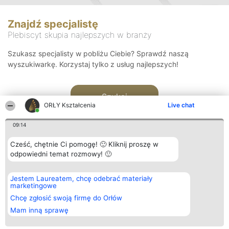
Znajdź specjalistę
Plebiscyt skupia najlepszych w branży
Szukasz specjalisty w pobliżu Ciebie? Sprawdź naszą
wyszukiwarkę. Korzystaj tylko z usług najlepszych!
Szukaj
ORŁY Kształcenia
Live chat
09:14
Cześć, chętnie Ci pomogę! 🙂 Kliknij proszę w
odpowiedni temat rozmowy! 🙂
Organizator plebiscytu
Plebiscyt
Kontakt
Jestem Laureatem, chcę odebrać materiały
Bright Side Solutions sp. z o.
Laureaci
Kontakt
marketingowe
o. sp. k.
Lista
ul. Ruska 22
wszystkich
Chcę zgłosić swoją firmę do Orłów
Wrocław 50-079
Laureatów
Mam inną sprawę
KRS 0000749100 | Regon
Zasady
381313360 | NIP 8943132676
Regulamin
+48 508 492 400
Polityka