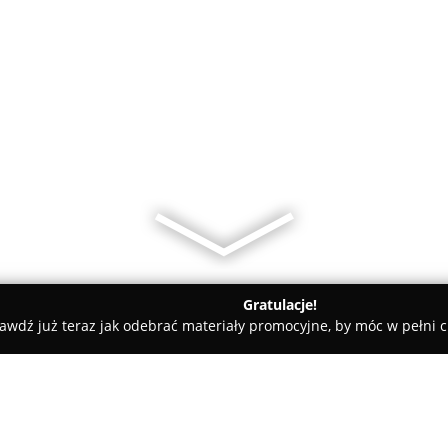
Gratulacje!
awdź już teraz jak odebrać materiały promocyjne, by móc w pełni c
Studio muzyczne Lublin - lekcje śpiewu, pianina lub gitary dla dzi