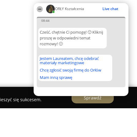
ORŁY Kształcenia
Live chat
08:44
Cześć, chętnie Ci pomogę! 🙂 Kliknij
proszę w odpowiedni temat
rozmowy! 🙂
Jestem Laureatem, chcę odebrać
materiały marketingowe
Chcę zgłosić swoją firmę do Orłów
Mam inną sprawę
Sprawdź
ieszyć się sukcesem.
eci i dorosłych