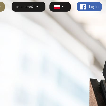
ę
Login
Inne branże