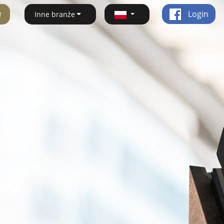
ę
Login
Inne branże