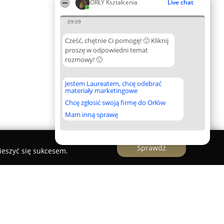
ORŁY Kształcenia
Live chat
09:09
Cześć, chętnie Ci pomogę! 🙂 Kliknij
proszę w odpowiedni temat
rozmowy! 🙂
Jestem Laureatem, chcę odebrać
materiały marketingowe
Chcę zgłosić swoją firmę do Orłów
Mam inną sprawę
Sprawdź
ieszyć się sukcesem.