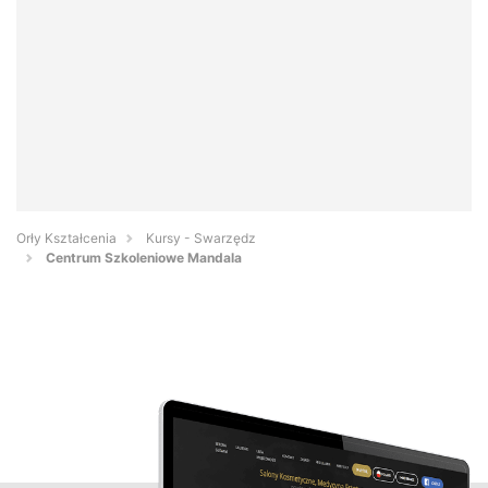
Orły Kształcenia
Kursy - Swarzędz
Centrum Szkoleniowe Mandala