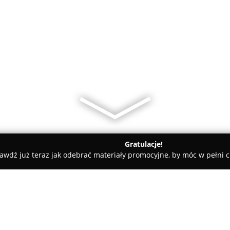
Gratulacje!
awdź już teraz jak odebrać materiały promocyjne, by móc w pełni c
tylizacja rzęs i brwi, szkolenia