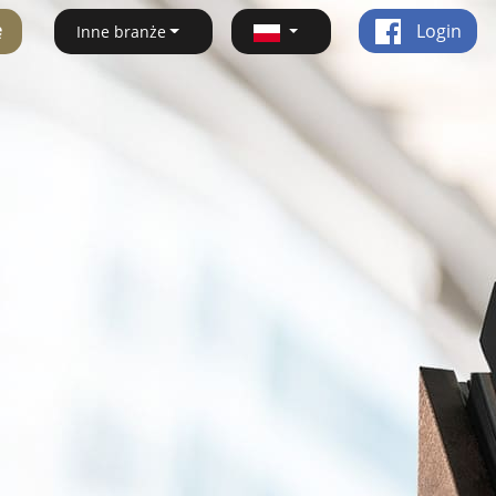
ę
Login
Inne branże