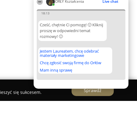
ORŁY Kształcenia
Live chat
18:13
Cześć, chętnie Ci pomogę! 🙂 Kliknij
proszę w odpowiedni temat
rozmowy! 🙂
Jestem Laureatem, chcę odebrać
materiały marketingowe
Chcę zgłosić swoją firmę do Orłów
Mam inną sprawę
Sprawdź
ieszyć się sukcesem.