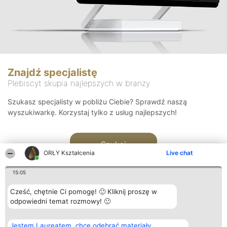
Znajdź specjalistę
Plebiscyt skupia najlepszych w branży
Szukasz specjalisty w pobliżu Ciebie? Sprawdź naszą
wyszukiwarkę. Korzystaj tylko z usług najlepszych!
Szukaj
ORŁY Kształcenia
Live chat
15:05
Cześć, chętnie Ci pomogę! 🙂 Kliknij proszę w
odpowiedni temat rozmowy! 🙂
Organizator plebiscytu
Plebiscyt
Kontakt
Jestem Laureatem, chcę odebrać materiały
Bright Side Solutions sp. z o.
Laureaci
Kontakt