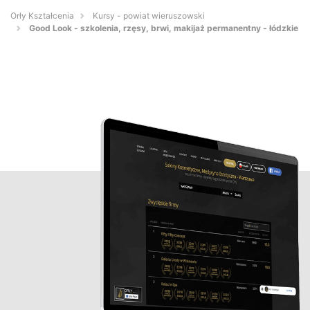
Orły Kształcenia
Kursy - powiat wieruszowski
Good Look - szkolenia, rzęsy, brwi, makijaż permanentny - łódzkie