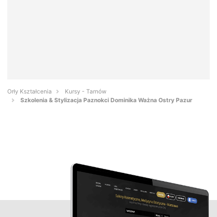
Orły Kształcenia
Kursy - Tarnów
Szkolenia & Stylizacja Paznokci Dominika Ważna Ostry Pazur