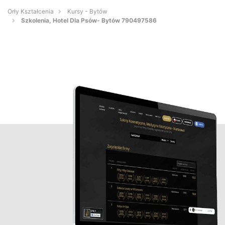
Orły Kształcenia
Kursy - Bytów
Szkolenia, Hotel Dla Psów- Bytów 790497586