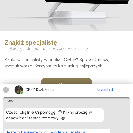
Znajdź specjalistę
Plebiscyt skupia najlepszych w branży
Szukasz specjalisty w pobliżu Ciebie? Sprawdź naszą
wyszukiwarkę. Korzystaj tylko z usług najlepszych!
Szukaj
ORŁY Kształcenia
Live chat
20:20
Cześć, chętnie Ci pomogę! 🙂 Kliknij proszę w
odpowiedni temat rozmowy! 🙂
Organizator plebiscytu
Plebiscyt
Kontakt
Jestem Laureatem, chcę odebrać materiały
Bright Side Solutions sp. z o.
Laureaci
Kontakt