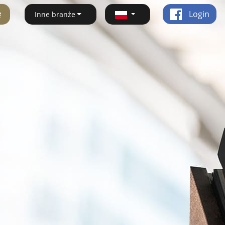
ę
Login
Inne branże