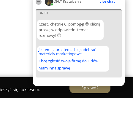
ORŁY Kształcenia
Live chat
07:03
Cześć, chętnie Ci pomogę! 🙂 Kliknij
proszę w odpowiedni temat
rozmowy! 🙂
Jestem Laureatem, chcę odebrać
materiały marketingowe
Chcę zgłosić swoją firmę do Orłów
Mam inną sprawę
Sprawdź
ieszyć się sukcesem.