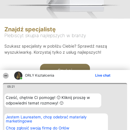
Znajdź specjalistę
Plebiscyt skupia najlepszych w branży
Szukasz specjalisty w pobliżu Ciebie? Sprawdź naszą
wyszukiwarkę. Korzystaj tylko z usług najlepszych!
Szukaj
ORŁY Kształcenia
Live chat
05:21
Cześć, chętnie Ci pomogę! 🙂 Kliknij proszę w
odpowiedni temat rozmowy! 🙂
Organizator plebiscytu
Plebiscyt
Kontakt
Jestem Laureatem, chcę odebrać materiały
Bright Side Solutions sp. z o.
Laureaci
Kontakt
marketingowe
o. sp. k.
Lista
ul. Ruska 22
wszystkich
Chcę zgłosić swoją firmę do Orłów