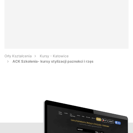
Orły Kształcenia
Kursy - Katowice
ACK Szkolenia- kursy stylizacji paznokci i rzęs