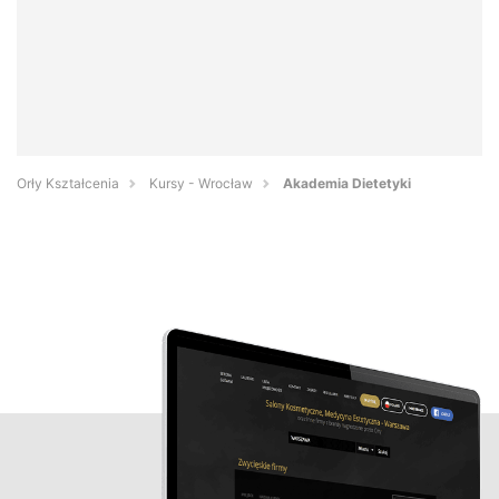
Orły Kształcenia
Kursy - Wrocław
Akademia Dietetyki