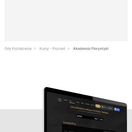
Orły Kształcenia
Kursy - Poznań
Akademia Florystyki