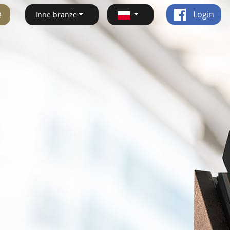
ę
Login
Inne branże