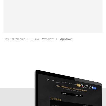
Orły Kształcenia
Kursy - Wrocław
Apstrakt