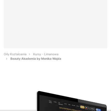
Orły Kształcenia
Kursy - Limanowa
Beauty Akademia by Monika Wajda