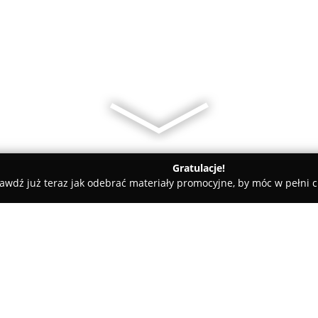
Gratulacje!
awdź już teraz jak odebrać materiały promocyjne, by móc w pełni c
Edukacyjno - Terapeutyczne „Chmurka”
ne „Chmurka”