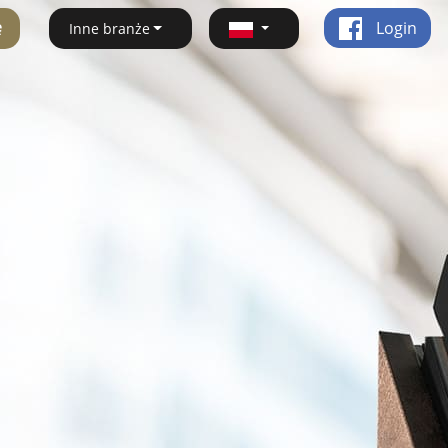
ę
Login
Inne branże