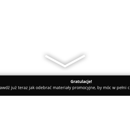
Gratulacje!
awdź już teraz jak odebrać materiały promocyjne, by móc w pełni c
 Językowo- Edukacyjne M&M