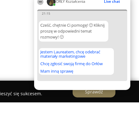
ORŁY Kształcenia
Live chat
21:15
Cześć, chętnie Ci pomogę! 🙂 Kliknij
proszę w odpowiedni temat
rozmowy! 🙂
Jestem Laureatem, chcę odebrać
materiały marketingowe
Chcę zgłosić swoją firmę do Orłów
Mam inną sprawę
Sprawdź
ieszyć się sukcesem.