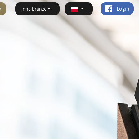
ę
Login
Inne branże