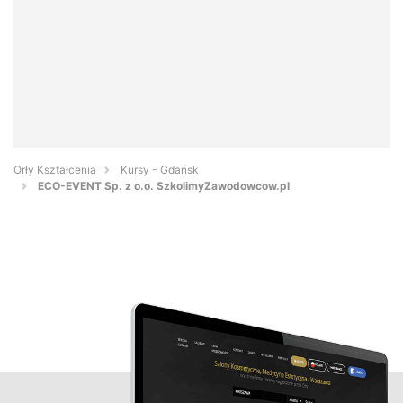
Orły Kształcenia
Kursy - Gdańsk
ECO-EVENT Sp. z o.o. SzkolimyZawodowcow.pl